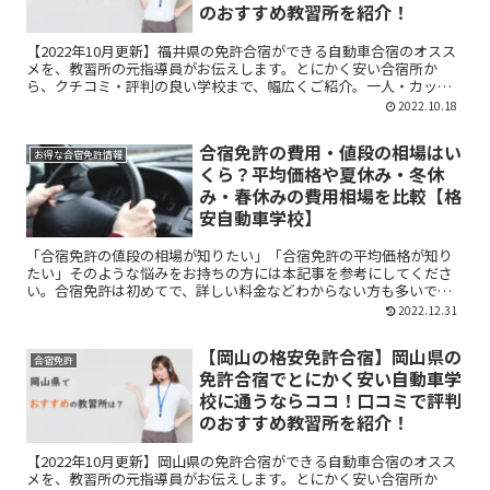
のおすすめ教習所を紹介！
【2022年10月更新】福井県の免許合宿ができる自動車合宿のオスス
メを、教習所の元指導員がお伝えします。とにかく安い合宿所か
ら、クチコミ・評判の良い学校まで、幅広くご紹介。一人・カップ
ル・友人とのシチュエーションに分けてお伝えしています。ぜひ参
2022.10.18
考にしてくださいね！
合宿免許の費用・値段の相場はい
お得な合宿免許情報
くら？平均価格や夏休み・冬休
み・春休みの費用相場を比較【格
安自動車学校】
「合宿免許の値段の相場が知りたい」「合宿免許の平均価格が知り
たい」そのような悩みをお持ちの方には本記事を参考にしてくださ
い。合宿免許は初めてで、詳しい料金などわからない方も多いです
よね。本記事では、合宿免許の値段お相場や合宿免許の料金を抑え
2022.12.31
るコツを紹介しています。
【岡山の格安免許合宿】岡山県の
合宿免許
免許合宿でとにかく安い自動車学
校に通うならココ！口コミで評判
のおすすめ教習所を紹介！
【2022年10月更新】岡山県の免許合宿ができる自動車合宿のオスス
メを、教習所の元指導員がお伝えします。とにかく安い合宿所か