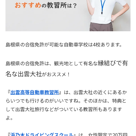
島根県の
合宿免許が可能な自動車学校は4校
あります。
縁結びで有
島根県の合宿免許は、観光地として有名な
名な出雲大社
がおススメ！
『
出雲高等自動車教習所
』
は、出雲大社の近くにあるか
らいつでも行けるのがいいですね。そのほかは、特典と
して出雲大社旅行などがついている教習所もあります
よ。
『
浜乃木ドライビングスクール
』
は、
女性限定で20万円