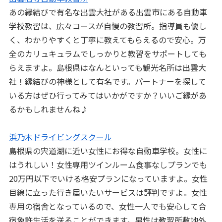
あの縁結びで有名な出雲大社がある出雲市にある自動車
学校教習は、広々コースが自慢の教習所。指導員も優し
く、わかりやすくと丁寧に教えてもらえるので安心。万
全のカリュキュラムでしっかりと教習をサポートしても
らえますよ。島根県はなんといっても観光名所は出雲大
社！縁結びの神様として有名です。パートナーを探して
いる方はぜひ行ってみてはいかがですか？いいご縁があ
るかもしれませんね♪
浜乃木ドライビングスクール
島根県の宍道湖に近い女性にお得な自動車学校。女性に
はうれしい！女性専用ツインルーム食事なしプランでも
20万円以下でいける格安プランになっていますよ。女性
目線に立った行き届いたいサービスは評判ですよ。女性
専用の宿舎となっているので、女性一人でも安心して合
宿免許生活を送ることができます。男性は教習所敷地外