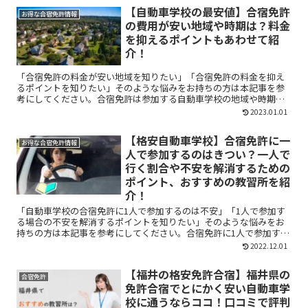
【自動車学校の最安値】合宿免許
お得な合宿免許情報
の費用が安い地域や時期は？料金
を抑えるポイントもあわせて紹
介！
「合宿免許の料金が安い地域を知りたい」「合宿免許の料金を抑え
るポイントを知りたい」そのような悩みをお持ちの方は本記事を参
考にしてください。合宿免許は参加する自動車学校の地域や時期に
よっても、参加にかかる料金は異なります。本記事では、合宿免許
2023.01.01
に安く参加できる地域や時期、料金を抑えるためのポイントを紹介
しています。
【格安自動車学校】合宿免許に一
お得な合宿免許情報
人で参加するのはきつい？一人で
行く割合や不安を解消するための
ポイント、おすすめの教習所を紹
介！
「自動車学校の合宿免許に1人で参加するのは不安」「1人で参加す
る場合の不安を解消するポイントを知りたい」そのような悩みをお
持ちの方は本記事を参考にしてください。合宿免許に1人で参加すこ
とはメリットも多いので、不安な気持ちを持つ必要がありません。
2022.12.01
本記事では、1人で合宿免許に参加する際のポイントや1人で合宿免
許に参加するメリットを紹介しています。
【福井の格安免許合宿】福井県の
合宿免許
免許合宿でとにかく安い自動車学
校に通うならココ！口コミで評判