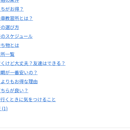
っちがお得？
動車教習所とは？
許の選び方
得のスケジュール
持ち物とは
習所一覧
行くけど大丈夫？友達はできる？
時期が一番安いの？
るよりもお得な理由
どちらが良い？
で行くときに気をつけること
(1)