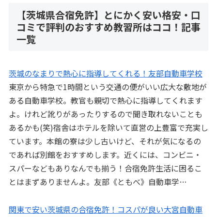
【茨城県合宿免許】とにかく安い格安・口
コミで評判のおすすめ教習所はココ！記事
一覧
茨城のなまりで熱心に指導してくれる！友部自動車学校
東京から特急で1時間という交通の便がいい広大な敷地が
ある自動車学校。教官も親切で熱心に指導してくれます
よ。けれど訛りがあったりするので聞き取れないことも
あるかも(笑)宿舎はホテルを除いて直営の上豊富で充実し
ています。本館の寮は少し古いけど、それが気になるの
であれば別館をおすすめします。近くには、コンビニ・
スパーなどもありなんでも揃う！合宿免許生活に困るこ
とはまずありませんよ。友部《ともべ》自動車学…
関東で安い茨城県の合宿免許！コスパが良い大宮自動車