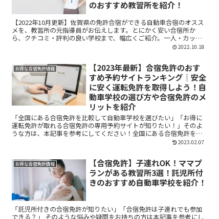
のおすすめ教習所を紹介！
【2022年10月更新】佐賀県の免許合宿ができる自動車合宿のオスス
メを、教習所の元指導員がお伝えします。とにかく安い合宿所か
ら、クチコミ・評判の良い学校まで、幅広くご紹介。一人・カップ
ル・友人とのシチュエーションに分けてお伝えしています。ぜひ参
2022.10.18
考にしてくださいね！
【2023年最新】合宿免許のおす
お得な合宿免許情報
すめ予約サイトランキング｜安全
に安く運転免許を取得しよう！自
動車学校の選び方や合宿免許のメ
リットを紹介
「全国にある合宿免許を比較して自動車学校を選びたい」「お得に
運転免許が取れる合宿免許の専用予約サイトが知りたい！」そのよ
うな方は、本記事を参考にしてください！全国にある合宿免許を瞬
時に比較できるおすすめ予約サイトをランキング形式で紹介しま
2023.02.07
す。合宿免許を探すための専用の比較サイトを利用することで、自
身の目的に合う自動車学校を見つけられますよ。それぞれの予約サ
【合宿免許】子連れOK！ママプ
イトの強みやメリットも紹介していますので、ぜひ参考にしてくだ
お得な合宿免許情報
ランがある教習所3選！託児所付
さい！
きのおすすめ自動車学校を紹介！
「託児所付きの合宿免許が知りたい」「合宿免許は子連れでも参加
できる？」 そのような悩みや疑問をお持ちの方は本記事を参考にし