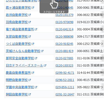
ひたちなか自動車学校
0120-425445
312-0033 茨城県
霞ヶ浦自動車学校
0120-140645
300-0061 茨城県
スクロールできます
岩井自動車学校
0120-181379
306-0632 茨城県
羽鳥自動車学校
0120-970098
319-0123 茨城県
竜ケ崎自動車教習所
0120-641314
301-0004 茨城県
友部自動車学校
0120-988698
309-1717 茨城県
つくば自動車学校
0120-918245
300-1252 茨城県
茨城けんなん自動車学校
0120-881419
300-0051 茨城県
那珂安全自動車学校
0120-027865
311-0106 茨城県那
日立ドライバーズスクール
0120-183323
311-0105 茨城県
鹿島自動車教習所
0299-92-4171
314-0144 茨城県
明野自動車学校
0296-52-2811
300-4515 茨城県
学園中央自動車学校
029-856-1211
305-0822 茨城県
鉾田自動車学校
0291-32-2647
311-1511 茨城県