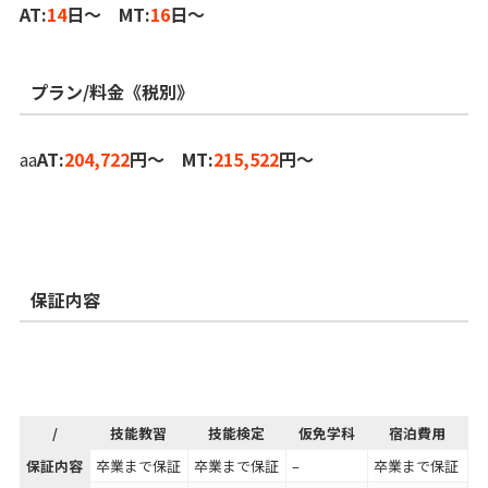
AT:
14
日～ MT:
16
日～
プラン/料金《税別》
aa
AT:
204,722
円～ MT:
215,522
円～
保証内容
/
技能教習
技能検定
仮免学科
宿泊費用
保証内容
卒業まで保証
卒業まで保証
–
卒業まで保証