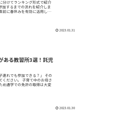
に分けてランキング形式で紹介
参加するまでの流れを紹介しま
直前に春休みを有効に活用し
2023.01.31
がある教習所3選！託児
！
れでも参加できる？」 その
子育て中のお母さ
ため通学での免許の取得は大変
2023.01.30