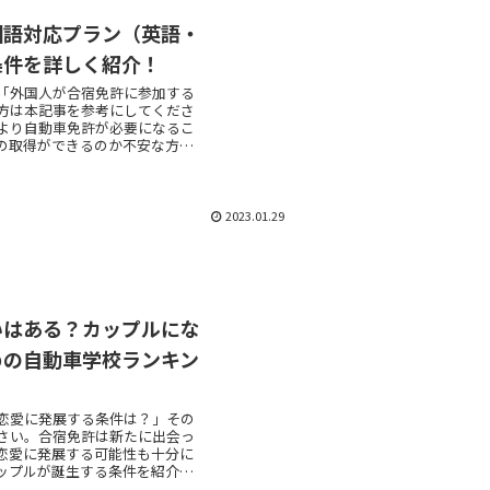
国語対応プラン（英語・
条件を詳しく紹介！
「外国人が合宿免許に参加する
方は本記事を参考にしてくださ
より自動車免許が必要になるこ
の取得ができるのか不安な方も
が手厚い外国語対応プランがあ
2023.01.29
いはある？カップルにな
めの自動車学校ランキン
恋愛に発展する条件は？」その
さい。合宿免許は新たに出会っ
恋愛に発展する可能性も十分に
ップルが誕生する条件を紹介し