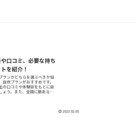
談や口コミ、必要な持ち
ットを紹介！
プランかどちらを選ぶべきか悩
、自炊プランがおすすめです。
生の口コミや体験談をもとに自
しょう。また、全国に数ある自
免許を厳選して紹介しますの
2023.02.05