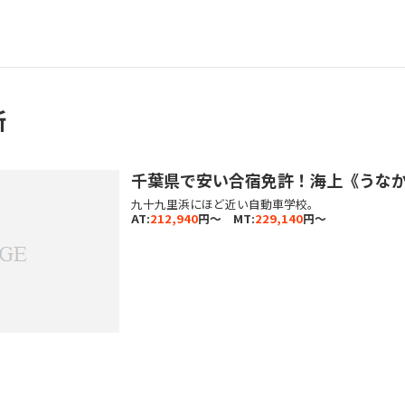
所
千葉県で安い合宿免許！海上《うな
九十九里浜にほど近い自動車学校。
AT:
212,940
円～ MT:
229,140
円～