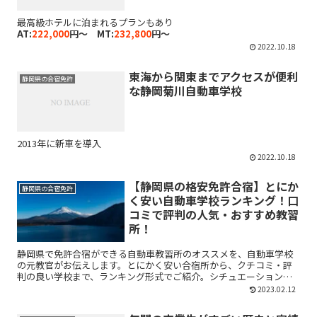
最高級ホテルに泊まれるプランもあり
AT:
222,000
円～ MT:
232,800
円～
2022.10.18
東海から関東までアクセスが便利
静岡県の合宿免許
な静岡菊川自動車学校
2013年に新車を導入
2022.10.18
【静岡県の格安免許合宿】とにか
静岡県の合宿免許
く安い自動車学校ランキング！口
コミで評判の人気・おすすめ教習
所！
静岡県で免許合宿ができる自動車教習所のオススメを、自動車学校
の元教官がお伝えします。とにかく安い合宿所から、クチコミ・評
判の良い学校まで、ランキング形式でご紹介。シチュエーションに
分けてお伝えしています。ぜひ参考にしてくださいね！
2023.02.12