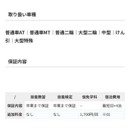
取り扱い車種
普通車AT│普通車MT│普通二輪│大型二輪│中型│けん
引│大型特殊
保証内容
/
技能教習
技能検定
仮免学科
宿泊費用
保証内容
卒業まで保証
卒業まで保証
–
最短日+4泊
追加料金
なし
なし
1,700円/回
※01