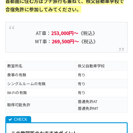
首都圏に住む方はプチ旅行も兼ねて、秩父自動車学校で
合宿免許に参加してみてください。
AT車：
253,000円～
《税込》
MT車：
269,500円～
《税込》
教習所名
秩父自動車学校
食事の有無
有り
シングルルームの有無
有り
Wi-Fiの有無
有り
普通免許AT
取得可能免許
普通免許MT
この教習所のおすすめポイント