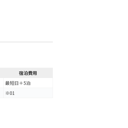
宿泊費用
最短日＋5泊
※01