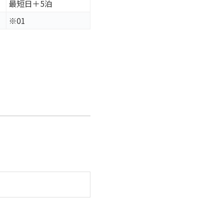
最短日＋5泊
※01