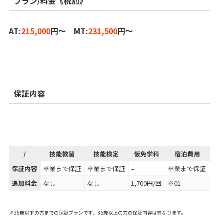
プラン/料金《税別》
AT:
215,000
円～ MT:
231,500
円～
保証内容
/
技能教習
技能検定
仮免学科
宿泊費用
保証内容
卒業まで保証
卒業まで保証
–
卒業まで保証
追加料金
なし
なし
1,700円/回
※01
※35歳以下の方までの保証プランです、36歳以上の方の保証内容は異なります。