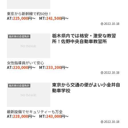
東京から新幹線で約50分！
AT:
225,000
円～ MT:
241,500
円～
2022.10.18
栃木県内では格安・激安な教習
栃木県の合宿免許
所！佐野中央自動車教習所
女性指導員がいて安心
AT:
220,000
円～ MT:
233,200
円～
2022.10.18
東京から交通の便がよい小金井自
栃木県の合宿免許
動車学校
最新設備でセキュリティーも万全
AT:
228,000
円～ MT:
243,000
円～
2022.10.18