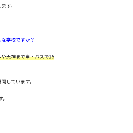
します。
んな学校ですか？
や天神まで車・バスで15
展開しています。
す。