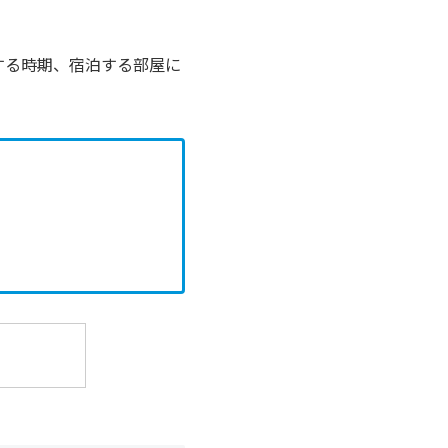
する時期、宿泊する部屋に