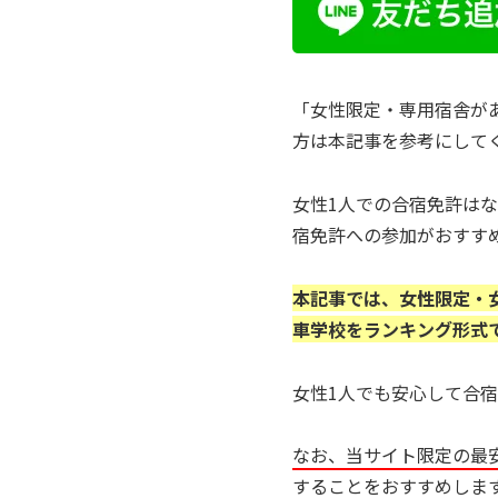
「女性限定・専用宿舎が
方は本記事を参考にして
女性1人での合宿免許は
宿免許への参加がおすす
本記事では、女性限定・
車学校をランキング形式
女性1人でも安心して合
なお、当サイト限定の最
することをおすすめしま