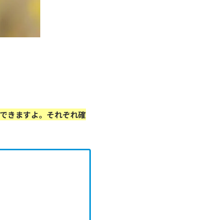
ができますよ。それぞれ確