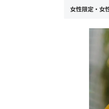
女性限定・女