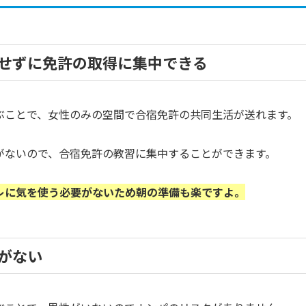
せずに免許の取得に集中できる
ぶことで、女性のみの空間で合宿免許の共同生活が送れます。
がないので、合宿免許の教習に集中することができます。
レに気を使う必要がないため朝の準備も楽ですよ。
がない