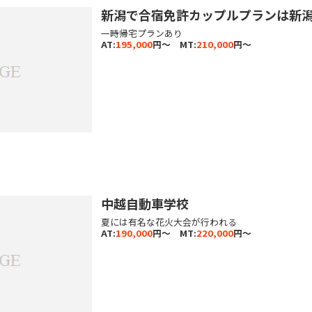
新潟で合宿免許カップルプランは新
一時帰宅プランあり
AT:
195,000
円～ MT:
210,000
円～
中越自動車学校
夏には有名な花火大会が行われる
AT:
190,000
円～ MT:
220,000
円～