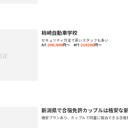
柿崎自動車学校
セキュリティ万全で若いスタッフも多い
AT:
200,000
円～ MT:
216200
円～
新潟県で合宿免許カップルは格安な
格安プランあり、カップルで同室に宿泊できる合宿